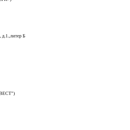
 д.1.,литер Б
ВЕСТ")