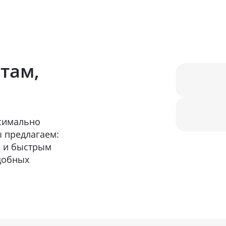
там,
ксимально
ы предлагаем:
 и быстрым
добных