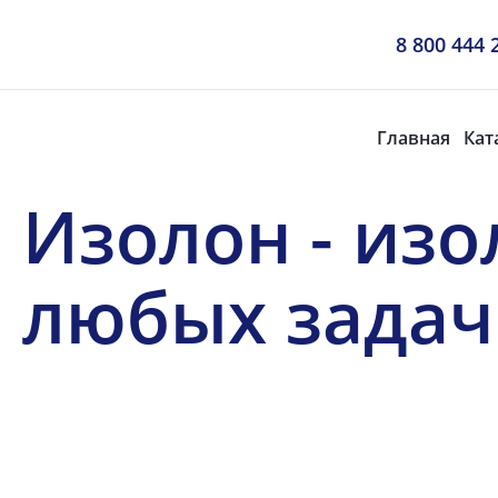
8 800 444 
Главная
Кат
Изолон - из
любых задач