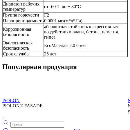
Диапазон рабочих
от -60°С до + 80°С
температур
Группа горючести
Г2
Паропроницаемость
0,0001 мг/(м*ч*Па)
абсолютная стойкость к агрессивным
Коррозионная
воздействиям влаги, бетона, цемента,
безопасность
гипса
Экологическая
EcoMaterials 2.0 Green
безопасность
Срок службы
25 лет
Популярная продукция
ISOLON
ISOLON® FASADE
у