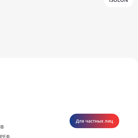
ISOLON
Для частных лиц
С®
APE®