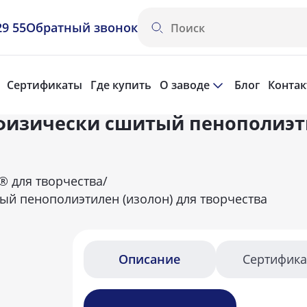
29 55
Обратный звонок
Сертификаты
Где купить
О заводе
Блог
Конта
физически сшитый пенополиэти
® для творчества
/
й пенополиэтилен (изолон) для творчества
Описание
Сертифик