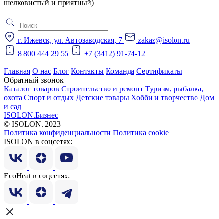
шелковистый и приятный)
г. Ижевск, ул. Автозаводская, 7
zakaz@isolon.ru
8 800 444 29 55
+7 (3412) 91-74-12
Главная
О нас
Блог
Контакты
Команда
Сертификаты
Обратный звонок
Каталог товаров
Строительство и ремонт
Туризм, рыбалка,
охота
Спорт и отдых
Детские товары
Хобби и творчество
Дом
и сад
ISOLON.Бизнес
© ISOLON. 2023
Политика конфиденциальности
Политика cookie
ISOLON в соцсетях:
EcoHeat в соцсетях: