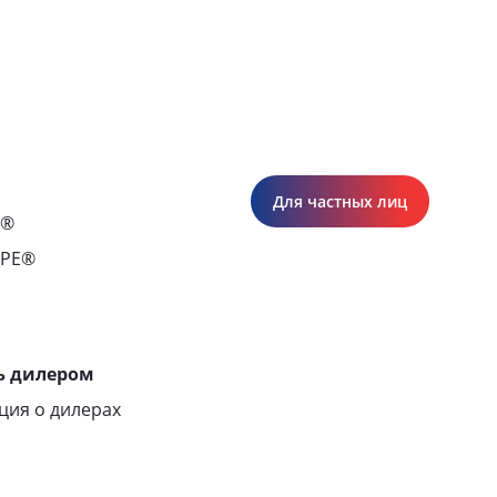
Для частных лиц
С®
APE®
ь дилером
ия о дилерах