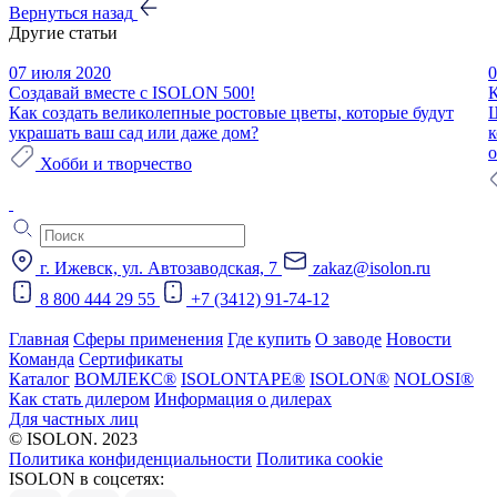
Вернуться назад
Другие статьи
07 июля 2020
0
Создавай вместе с ISOLON 500!
К
Как создать великолепные ростовые цветы, которые будут
Ш
украшать ваш сад или даже дом?
к
о
Хобби и творчество
г. Ижевск, ул. Автозаводская, 7
zakaz@isolon.ru
8 800 444 29 55
+7 (3412) 91-74-12
Главная
Сферы применения
Где купить
О заводе
Новости
Команда
Сертификаты
Каталог
ВОМЛЕКС®
ISOLONTAPE®
ISOLON®
NOLOSI®
Как стать дилером
Информация о дилерах
Для частных лиц
© ISOLON. 2023
Политика конфиденциальности
Политика cookie
ISOLON в соцсетях: