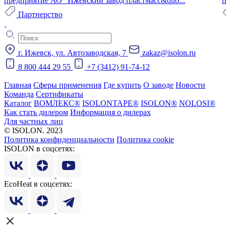
предприятие АО "Ижевский завод пластмасс&quo...
п
Партнерство
г. Ижевск, ул. Автозаводская, 7
zakaz@isolon.ru
8 800 444 29 55
+7 (3412) 91-74-12
Главная
Сферы применения
Где купить
О заводе
Новости
Команда
Сертификаты
Каталог
ВОМЛЕКС®
ISOLONTAPE®
ISOLON®
NOLOSI®
Как стать дилером
Информация о дилерах
Для частных лиц
© ISOLON. 2023
Политика конфиденциальности
Политика cookie
ISOLON в соцсетях:
EcoHeat в соцсетях: