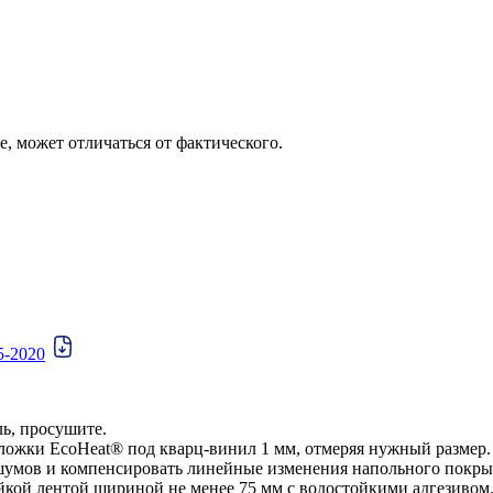
 может отличаться от фактического.
5-2020
ль, просушите.
ложки EcoHeat® под кварц-винил 1 мм, отмеряя нужный размер. 
шумов и компенсировать линейные изменения напольного покры
йкой лентой шириной не менее 75 мм с водостойкими адгезивом