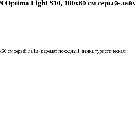
Optima Light S10, 180х60 см серый-лайм
60 см серый-лайм (каремат походный, пенка туристическая)