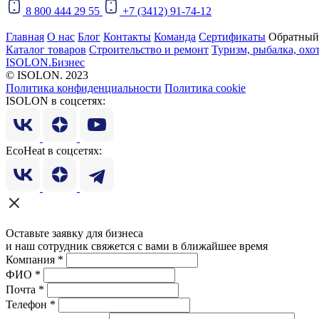
8 800 444 29 55
+7 (3412) 91-74-12
Главная
О нас
Блог
Контакты
Команда
Сертификаты
Обратный
Каталог товаров
Строительство и ремонт
Туризм, рыбалка, охо
ISOLON.Бизнес
© ISOLON. 2023
Политика конфиденциальности
Политика cookie
ISOLON в соцсетях:
EcoHeat в соцсетях:
Оставьте заявку для бизнеса
и наш сотрудник свяжется с вами в ближайшее время
Компания
*
ФИО
*
Почта
*
Телефон
*