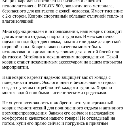
Коврик каремат изготовлен из физически сшитого
пенополиэтилена ISOLON 500, экологичного материала,
безопасного для контактов с кожей человека. Имеет тиснение
с 2-х сторон. Коврик спортивный обладает отличной тепло- и
влагоизоляцией.
Многофункционален в использовании, наш коврик подходит
для активного отдыха, спорта и туризма. Ижевская пенка
идеально подойдет для пляжа, палатки или даже для детской
игровой зоны. Коврик такого качества может быть
использован и в домашних условиях для занятий йогой или
фитнесом. Устойчив к механическим повреждениям. Такой
коврик станет незаменимым аксессуаром на вашем открытом
мероприятии.
Наш коврик-каремат надежно защищает вас от холода с
поверхности земли. Экологичный и безопасный материал
создан с учетом потребностей каждого туриста. Хорошо
моется водой и любыми гигиеническими средствами.
Не упусти возможность приобрести этот универсальный
коврик туристический для полноценного отдыха и активного
времяпрепровождения. Закажи его сейчас и наслаждайся
комфортом и качеством нашего товара! Не откладывай на
потом, купи его прямо сейчас и погрузись в приятные