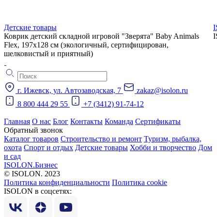
Детские товары
Коврик детский складной игровой "Зверята" Baby Animals
Flex, 197х128 см (экологичный, сертифицирован,
шелковистый и приятный)
г. Ижевск, ул. Автозаводская, 7
zakaz@isolon.ru
8 800 444 29 55
+7 (3412) 91-74-12
Главная
О нас
Блог
Контакты
Команда
Сертификаты
Обратный звонок
Каталог товаров
Строительство и ремонт
Туризм, рыбалка,
охота
Спорт и отдых
Детские товары
Хобби и творчество
Дом
и сад
ISOLON.Бизнес
© ISOLON. 2023
Политика конфиденциальности
Политика cookie
ISOLON в соцсетях: