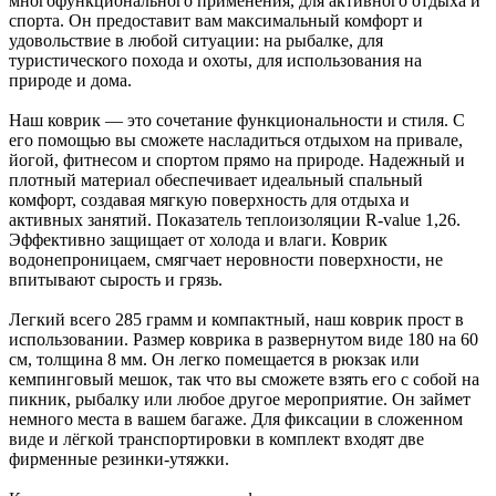
многофункционального применения, для активного отдыха и
спорта. Он предоставит вам максимальный комфорт и
удовольствие в любой ситуации: на рыбалке, для
туристического похода и охоты, для использования на
природе и дома.
Наш коврик — это сочетание функциональности и стиля. С
его помощью вы сможете насладиться отдыхом на привале,
йогой, фитнесом и спортом прямо на природе. Надежный и
плотный материал обеспечивает идеальный спальный
комфорт, создавая мягкую поверхность для отдыха и
активных занятий. Показатель теплоизоляции R-value 1,26.
Эффективно защищает от холода и влаги. Коврик
водонепроницаем, смягчает неровности поверхности, не
впитывают сырость и грязь.
Легкий всего 285 грамм и компактный, наш коврик прост в
использовании. Размер коврика в развернутом виде 180 на 60
см, толщина 8 мм. Он легко помещается в рюкзак или
кемпинговый мешок, так что вы сможете взять его с собой на
пикник, рыбалку или любое другое мероприятие. Он займет
немного места в вашем багаже. Для фиксации в сложенном
виде и лёгкой транспортировки в комплект входят две
фирменные резинки-утяжки.