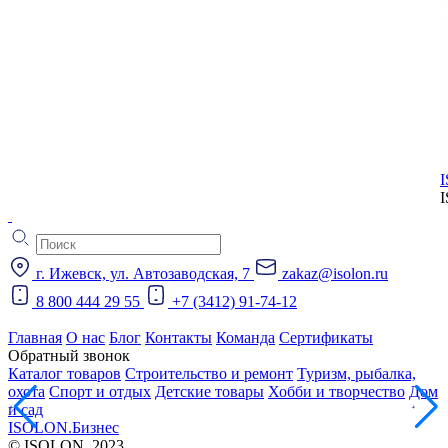
г. Ижевск, ул. Автозаводская, 7
zakaz@isolon.ru
8 800 444 29 55
+7 (3412) 91-74-12
Главная
О нас
Блог
Контакты
Команда
Сертификаты
Обратный звонок
Каталог товаров
Строительство и ремонт
Туризм, рыбалка,
охота
Спорт и отдых
Детские товары
Хобби и творчество
Дом
и сад
ISOLON.Бизнес
© ISOLON. 2023