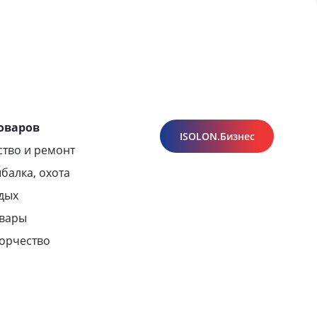
оваров
ISOLON.Бизнес
ство и ремонт
балка, охота
тдых
овары
ворчество