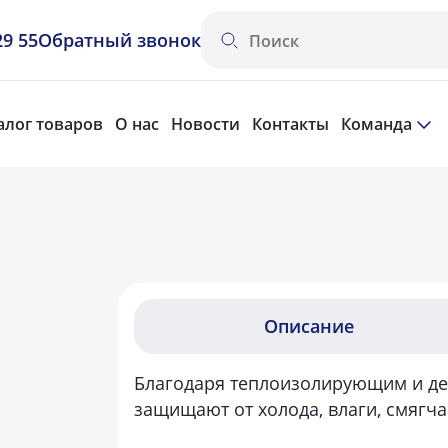
29 55
Обратный звонок
алог товаров
О нас
Новости
Контакты
Команда
и
Описание
Благодаря теплоизолирующим и д
защищают от холода, влаги, смягча