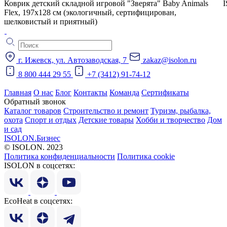
Коврик детский складной игровой "Зверята" Baby Animals
Flex, 197х128 см (экологичный, сертифицирован,
шелковистый и приятный)
г. Ижевск, ул. Автозаводская, 7
zakaz@isolon.ru
8 800 444 29 55
+7 (3412) 91-74-12
Главная
О нас
Блог
Контакты
Команда
Сертификаты
Обратный звонок
Каталог товаров
Строительство и ремонт
Туризм, рыбалка,
охота
Спорт и отдых
Детские товары
Хобби и творчество
Дом
и сад
ISOLON.Бизнес
© ISOLON. 2023
Политика конфиденциальности
Политика cookie
ISOLON в соцсетях:
EcoHeat в соцсетях: