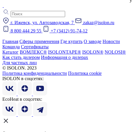
у
г. Ижевск, ул. Автозаводская, 7
zakaz@isolon.ru
8 800 444 29 55
+7 (3412) 91-74-12
Главная
Сферы применения
Где купить
О заводе
Новости
Команда
Сертификаты
Каталог
ВОМЛЕКС®
ISOLONTAPE®
ISOLON®
NOLOSI®
Как стать дилером
Информация о дилерах
Для частных лиц
© ISOLON. 2023
Политика конфиденциальности
Политика cookie
ISOLON в соцсетях:
EcoHeat в соцсетях: